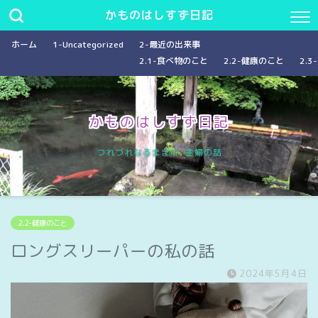
かものはしすず日記
ホーム
1-Uncategorized
2-最近の出来事
2.1-食べ物のこと
2.2-健康のこと
2.
かものはしすず日記
つれづれなるままに…主婦の話
2.2-健康のこと
ロングスリーパーの私の話
2024年5月4日