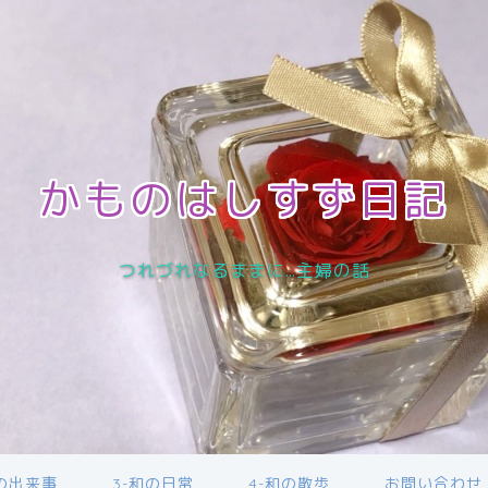
かものはしすず日記
つれづれなるままに…主婦の話
近の出来事
3-和の日常
4-和の散歩
お問い合わせ