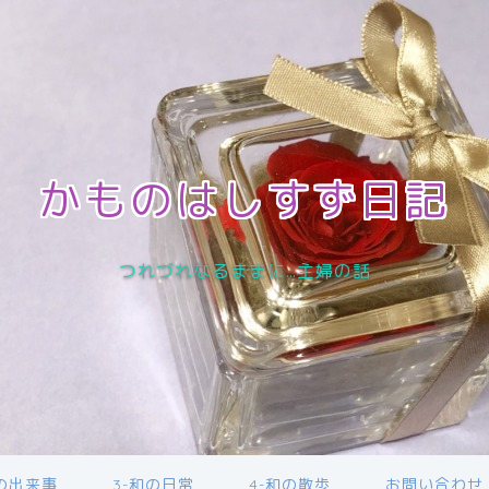
かものはしすず日記
つれづれなるままに…主婦の話
近の出来事
3-和の日常
4-和の散歩
お問い合わせ