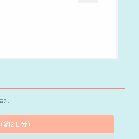
購入。
（約2Ｌ分）