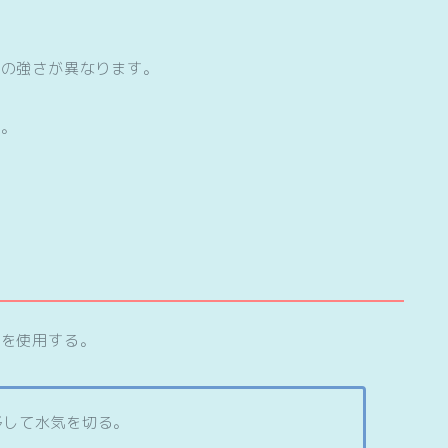
味の強さが異なります。
た。
みを使用する。
移して水気を切る。