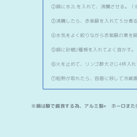
②鍋に水2Lを入れて、沸騰させる。（
③沸騰したら、赤紫蘇を入れて５分煮
④水気をよく絞りながら赤紫蘇の葉を
⑤鍋に砂糖2種類を入れてよく溶かす。
⑥火を止めて、リンゴ酢大さじ4杯入れ
⑦粗熱が取れたら、容器に移して冷蔵
※鍋は酸で腐食する為、アルミ製× ホーロまた