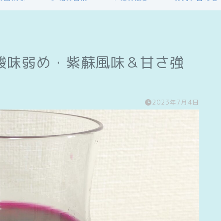
酸味弱め・紫蘇風味＆甘さ強
2023年7月4日