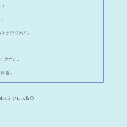
※）
る。
鍋から取り出す。
て混ぜる。
庫保管。
はステンレス製〇