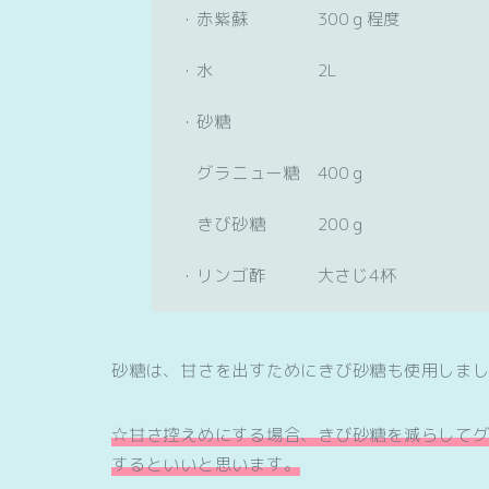
・赤紫蘇 300ｇ程度
・水 2L
・砂糖
グラニュー糖 400ｇ
きび砂糖 200ｇ
・リンゴ酢 大さじ4杯
砂糖は、甘さを出すためにきび砂糖も使用しま
☆甘さ控えめにする場合、きび砂糖を減らして
す
る
と
いいと
思います
。