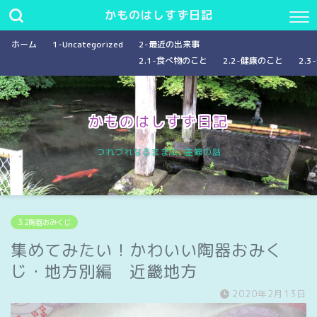
かものはしすず日記
ホーム
1-Uncategorized
2-最近の出来事
2.1-食べ物のこと
2.2-健康のこと
2.
かものはしすず日記
つれづれなるままに…主婦の話
3.2陶器おみくじ
集めてみたい！かわいい陶器おみく
じ・地方別編 近畿地方
2020年2月13日