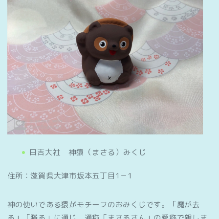
日吉大社 神猿（まさる）みくじ
住所：滋賀県大津市坂本五丁目1－1
神の使いである猿がモチーフのおみくじです。「魔が去
る」「勝る」に通じ、通称「まさるさん」の愛称で親しま