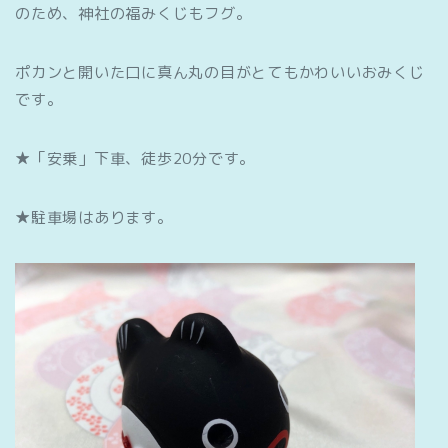
のため、神社の福みくじもフグ。
ポカンと開いた口に真ん丸の目がとてもかわいいおみくじ
です。
★「安乗」下車、徒歩20分です。
★駐車場はあります。