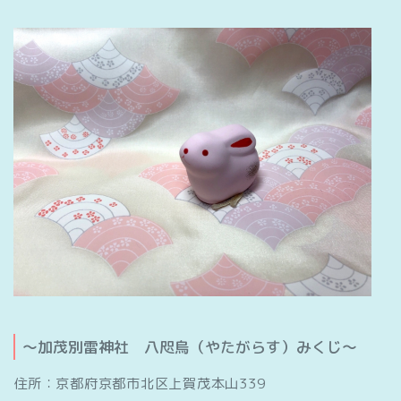
～加茂別雷神社 八咫烏（やたがらす）みくじ～
住所：京都府京都市北区上賀茂本山339