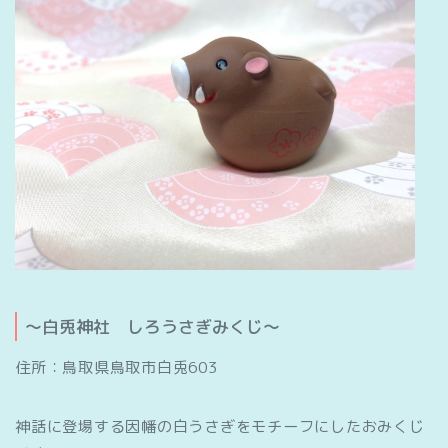
～白兎神社 しろうさぎみくじ～
住所：鳥取県鳥取市白兎603
神話に登場する因幡の白うさぎをモチーフにしたおみくじ