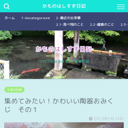
かものはしすず日記
ホーム
1-Uncategorized
2-最近の出来事
2.1-食べ物のこと
2.2-健康のこと
2.
かものはしすず日記
つれづれなるままに…主婦の話
3-和の日常
集めてみたい！かわいい陶器おみく
じ その１
2019年5月24日