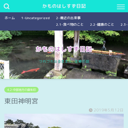
かものはしすず日記
ホーム
1-Uncategorized
2-最近の出来事
2.1-食べ物のこと
2.2-健康のこと
2.
かものはしすず日記
つれづれなるままに…主婦の話
4.2-中部地方の御朱印
東田神明宮
2019年5月12日