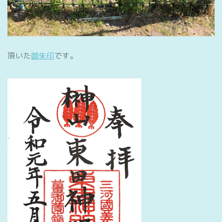
頂いた
御朱印
です。