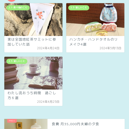
2.1-食べ物のこと
2.3-楽しいこと
実は全国地紅茶サミットに参
ハンカチ・ハンドタオルのリ
加していた話
メイク4選
2024年4月24日
2024年5月13日
2.3-楽しいこと
わたし流おうち時間 過ごし
方６選
2024年4月25日
食費 月35,000円夫婦の夕食