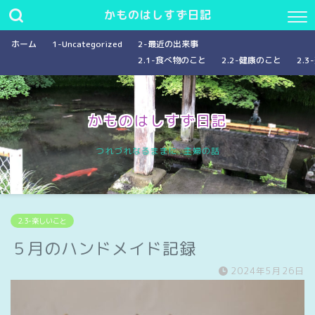
かものはしすず日記
ホーム
1-Uncategorized
2-最近の出来事
2.1-食べ物のこと
2.2-健康のこと
2.
かものはしすず日記
つれづれなるままに…主婦の話
2.3-楽しいこと
５月のハンドメイド記録
2024年5月26日